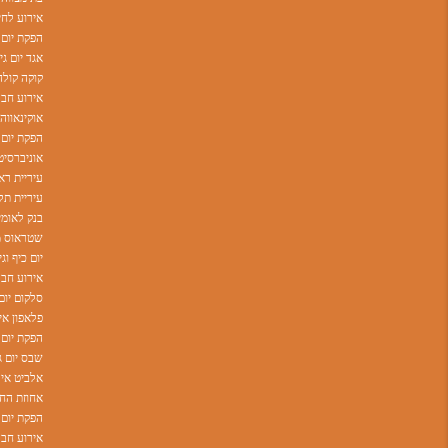
אירוע לחי
הפקת יום 
אגד יום ג
קוקה קולה
אירוע חבר
הפקת יום
עיריית רא
בנק לאומי
יום כיף וג
אירוע חבר
סלקום יום
פלאפון אי
הפקת יום ה
שבס יום ג
אלביט איר
אחוזת החו
הפקת יום 
אירוע חבר