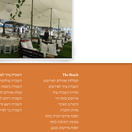
The Beach
השכרת ציוד לאי
הצללות ואוהלים לאירועים
השכרת שולחנות 
השכרת ציוד לאירועים
השכרת כיסאות ל
מחירון השכרת ציוד
קטלוג אוהלים לא
אירועים בחוף דור
השכרת ריהוט לא
קייטרינג האיכר
השכרת דשא סינט
אודות החברה
השכרת בר לאירו
הפקת אירועי חברה בחוף
מסיבת רווקים/ת בחוף
הפקת אירועים בטבע