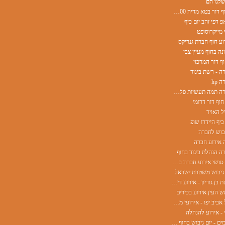
שלנו הם
אירוע בחוף דור בטא מדיה 500 משתתפים
פ דפי זהב יום כיף
 מייקרוסופט
ע חוף חברת גנריקס
ה בחוף מעיין צבי
ף דור המרכזי
ה - רשת ביגוד
 hp
אירוע חברה תמה תעשיות פלסטיק
חוף דור דרומי
ל האויר
כיף היידרו שופ
יבוש לחברה
 אירוע חברה
ה הנהלת ביגוד בחוף
אוקינאווה סושי אירוע חברה בחוף
 גיבוש משטרת ישראל
אוניברסיטת בן גוריון - אירוע דיקן השכרת ציוד
ש העין אירוע בכירים
עיריית תל אביב יפו - אירועי מחלקות
 - אירוע להנהלה
שטראוס מים - יום גיבוש בחוף הים