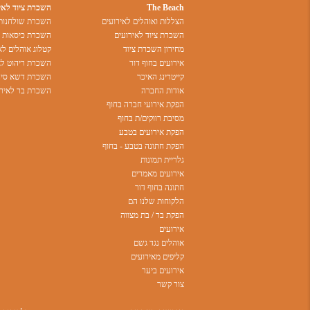
The Beach
השכרת ציוד לאי
הצללות ואוהלים לאירועים
השכרת שולחנות 
השכרת ציוד לאירועים
השכרת כיסאות ל
מחירון השכרת ציוד
קטלוג אוהלים לא
אירועים בחוף דור
השכרת ריהוט לא
קייטרינג האיכר
השכרת דשא סינט
אודות החברה
השכרת בר לאירו
הפקת אירועי חברה בחוף
מסיבת רווקים/ת בחוף
הפקת אירועים בטבע
הפקת חתונה בטבע - בחוף
גלריית תמונות
אירועים מאמרים
חתונה בחוף דור
הלקוחות שלנו הם
הפקת בר / בת מצווה
אירועים
אוהלים נגד גשם
קליפים מאירועים
אירועים ביער
צור קשר