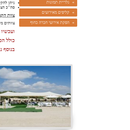
גלריית תמונות
ניתן להק
סה"כ הצל
קליפים מאירועים
צוות הקמ
הפקת אירועי חברה בחוף
צוותים מי
ועכשיו במבצע 14-20 ש"ח למטר תלוי 
כולל הכ
בנוסף נ