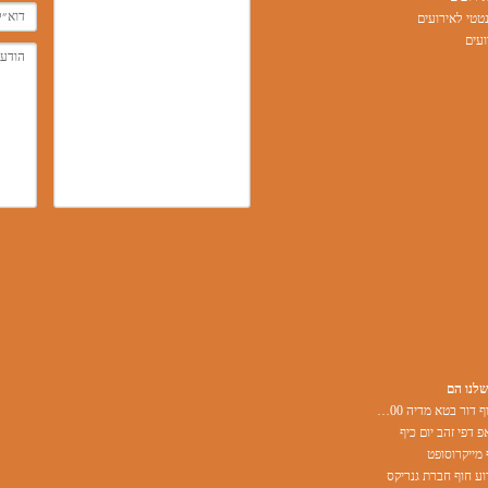
טי לאירועים
עים
שלנו הם
אירוע בחוף דור בטא מדיה 500 משתתפים
פ דפי זהב יום כיף
 מייקרוסופט
ע חוף חברת גנריקס