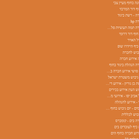
ה בחוף מעיין צבי
ף דור המרכזי
ה - רשת ביגוד
 hp
אירוע חברה תמה תעשיות פלסטיק
חוף דור דרומי
ל האויר
כיף היידרו שופ
יבוש לחברה
 אירוע חברה
ה הנהלת ביגוד בחוף
אוקינאווה סושי אירוע חברה בחוף
 גיבוש משטרת ישראל
אוניברסיטת בן גוריון - אירוע דיקן השכרת ציוד
ש העין אירוע בכירים
עיריית תל אביב יפו - אירועי מחלקות
 - אירוע להנהלה
שטראוס מים - יום גיבוש בחוף הים
יבוש לכללית
ה בים - קומברס
 כיף לעובדים בים
רוע חברה בחוף הים