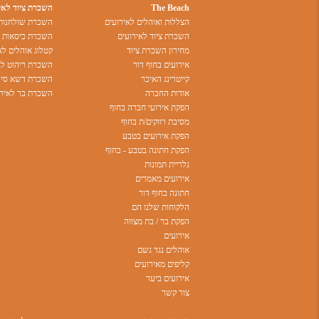
The Beach
השכרת ציוד לאי
הצללות ואוהלים לאירועים
השכרת שולחנות 
השכרת ציוד לאירועים
השכרת כיסאות ל
מחירון השכרת ציוד
קטלוג אוהלים לא
אירועים בחוף דור
השכרת ריהוט לא
קייטרינג האיכר
השכרת דשא סינט
אודות החברה
השכרת בר לאירו
הפקת אירועי חברה בחוף
מסיבת רווקים/ת בחוף
הפקת אירועים בטבע
הפקת חתונה בטבע - בחוף
גלריית תמונות
אירועים מאמרים
חתונה בחוף דור
הלקוחות שלנו הם
הפקת בר / בת מצווה
אירועים
אוהלים נגד גשם
קליפים מאירועים
אירועים ביער
צור קשר