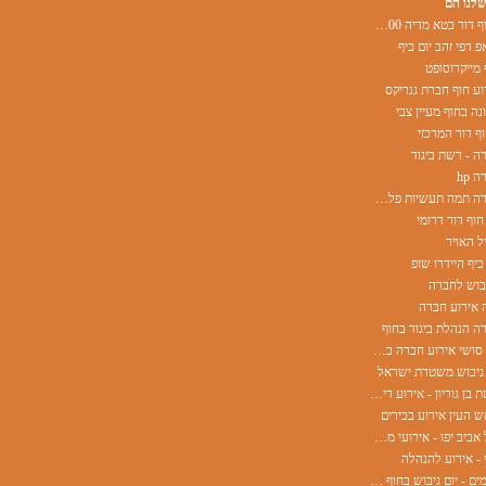
שלנו הם
אירוע בחוף דור בטא מדיה 500 משתתפים
פ דפי זהב יום כיף
 מייקרוסופט
ע חוף חברת גנריקס
ה בחוף מעיין צבי
ף דור המרכזי
ה - רשת ביגוד
 hp
אירוע חברה תמה תעשיות פלסטיק
חוף דור דרומי
ל האויר
כיף היידרו שופ
יבוש לחברה
 אירוע חברה
ה הנהלת ביגוד בחוף
אוקינאווה סושי אירוע חברה בחוף
 גיבוש משטרת ישראל
אוניברסיטת בן גוריון - אירוע דיקן השכרת ציוד
ש העין אירוע בכירים
עיריית תל אביב יפו - אירועי מחלקות
 - אירוע להנהלה
שטראוס מים - יום גיבוש בחוף הים